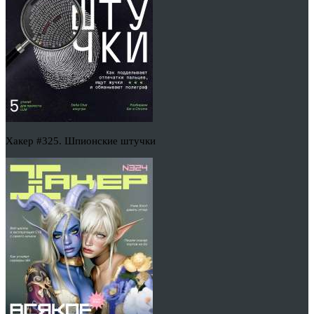
Хакер #325. Шпионские штучки