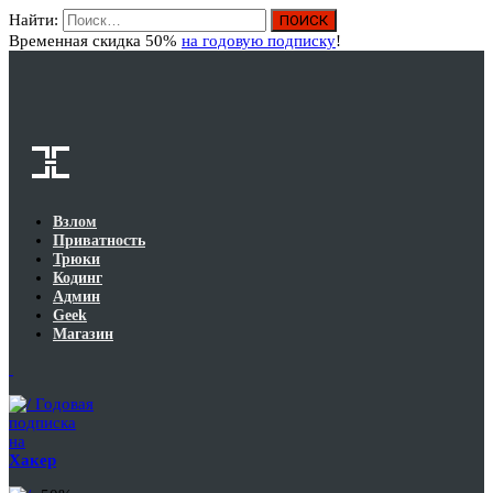
Найти:
Вход
Временная скидка 50%
на годовую подписку
!
Взлом
Приватность
Трюки
Кодинг
Админ
Geek
Магазин
Годовая
подписка
на
Хакер