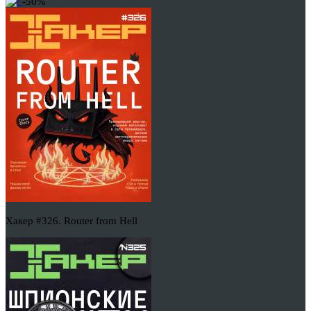
-50%
Хакер #326. Router from Hell