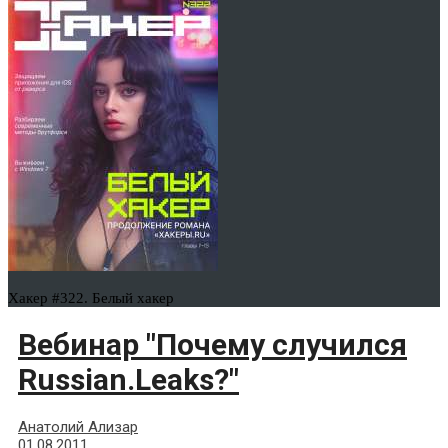
Хакер #322. Белый хакер
Вебинар "Почему случился
Russian.Leaks?"
Анатолий Ализар
01.08.2011