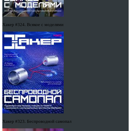
Хакер #324. Всякое с моделями
Хакер #323. Беспроводной самопал