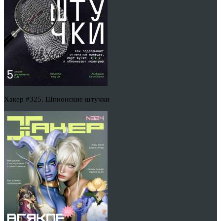
Хакер #325. Шпионские штучки