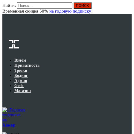
Найти:
Вход
Временная скидка 50%
на годовую подписку
!
Взлом
Приватность
Трюки
Кодинг
Админ
Geek
Магазин
Годовая
подписка
на
Хакер