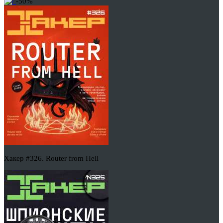
-50%
Хакер #326. Router from Hell