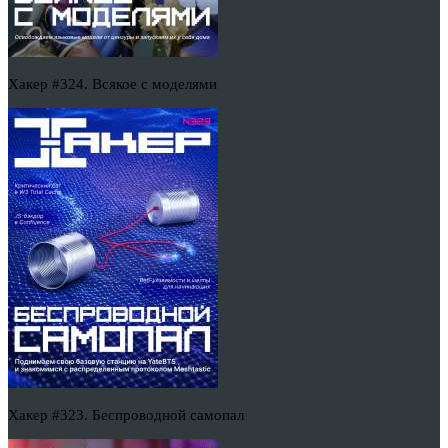
Хакер #324. Всякое с моделями
Хакер #323. Беспроводной самопал