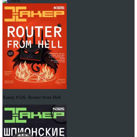
-50%
Хакер #326. Router from Hell