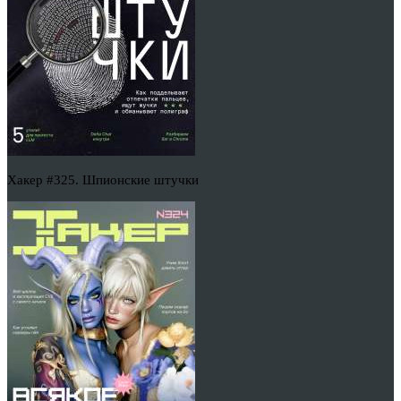
Хакер #325. Шпионские штучки