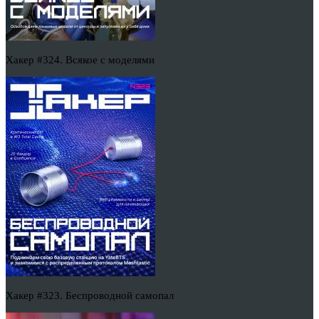
Хакер #324. Всякое с моделями
Хакер #323. Беспроводной самопал