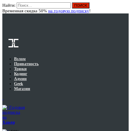
Найти:
Вход
Временная скидка 50%
на годовую подписку
!
Взлом
Приватность
Трюки
Кодинг
Админ
Geek
Магазин
Годовая
подписка
на
Хакер