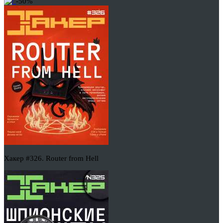
-50%
Хакер #326. Router from Hell