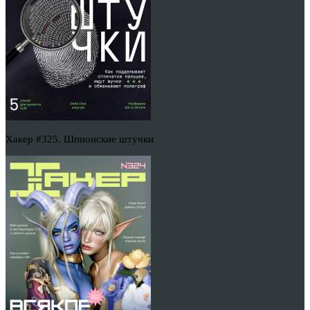
Хакер #325. Шпионские штучки