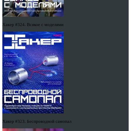
Хакер #324. Всякое с моделями
Хакер #323. Беспроводной самопал