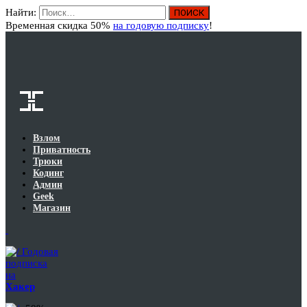
Найти:
Вход
Временная скидка 50%
на годовую подписку
!
Взлом
Приватность
Трюки
Кодинг
Админ
Geek
Магазин
Годовая
подписка
на
Хакер