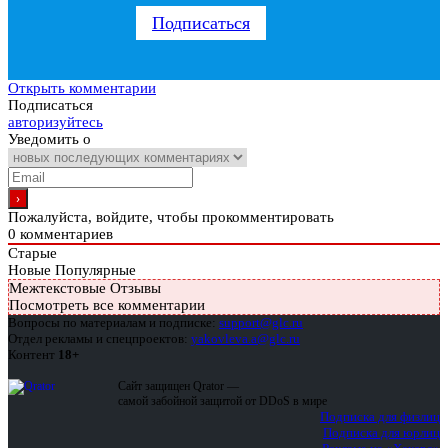
Подписаться
Открыть комментарии
Подписаться
авторизуйтесь
Уведомить о
Пожалуйста, войдите, чтобы прокомментировать
0
комментариев
Старые
Новые
Популярные
Межтекстовые Отзывы
Посмотреть все комментарии
Вопросы по материалам и подписке:
support@glc.ru
Отдел рекламы и спецпроектов:
yakovleva.a@glc.ru
Контент
18+
Сайт защищен Qrator —
самой забойной защитой от DDoS в мире
Подписка для физлиц
Подписка для юрлиц