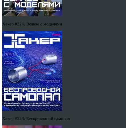
Хакер #324. Всякое с моделями
Хакер #323. Беспроводной самопал