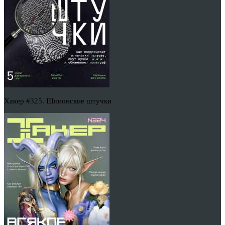
Хакер #325. Шпионские штучки