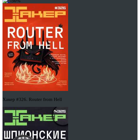
-50%
Хакер #326. Router from Hell