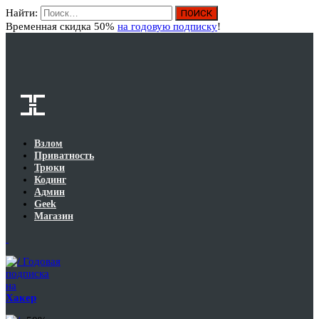
Найти:
Вход
Временная скидка 50%
на годовую подписку
!
Взлом
Приватность
Трюки
Кодинг
Админ
Geek
Магазин
Годовая
подписка
на
Хакер