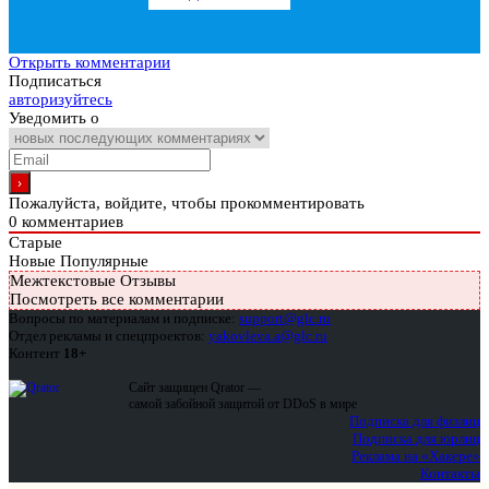
Открыть комментарии
Подписаться
авторизуйтесь
Уведомить о
Пожалуйста, войдите, чтобы прокомментировать
0
комментариев
Старые
Новые
Популярные
Межтекстовые Отзывы
Посмотреть все комментарии
Вопросы по материалам и подписке:
support@glc.ru
Отдел рекламы и спецпроектов:
yakovleva.a@glc.ru
Контент
18+
Сайт защищен Qrator —
самой забойной защитой от DDoS в мире
Подписка для физлиц
Подписка для юрлиц
Реклама на «Хакере»
Контакты