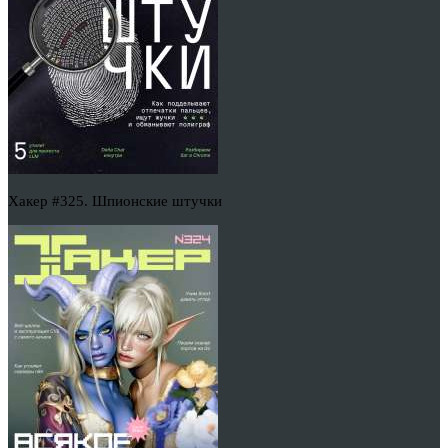
Хакер #325. Шпионские штучки