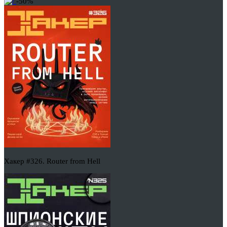
-50%
Хакер #326. Router from Hell