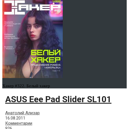
Хакер #322. Белый хакер
ASUS Eee Pad Slider SL101
Анатолий Ализар
16.08.2011
Комментарии
926