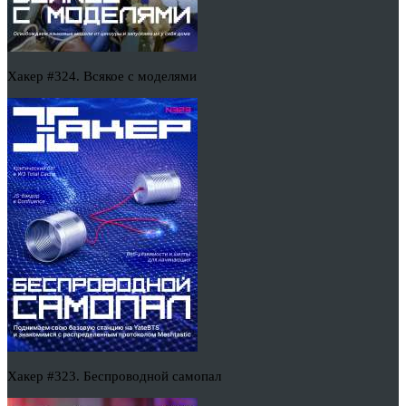
Хакер #324. Всякое с моделями
Хакер #323. Беспроводной самопал