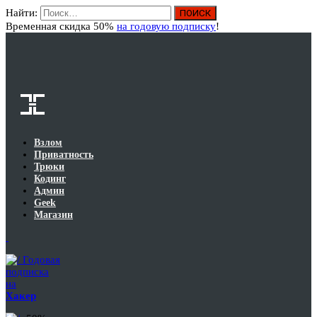
Найти:
Вход
Временная скидка 50%
на годовую подписку
!
Взлом
Приватность
Трюки
Кодинг
Админ
Geek
Магазин
Годовая
подписка
на
Хакер