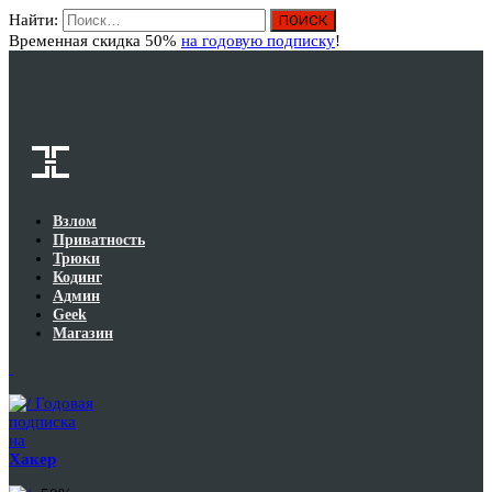
Найти:
Вход
Временная скидка 50%
на годовую подписку
!
Взлом
Приватность
Трюки
Кодинг
Админ
Geek
Магазин
Годовая
подписка
на
Хакер