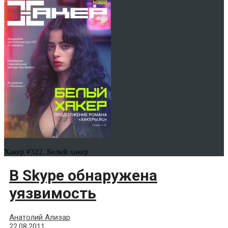
Хакер #322. Белый хакер
В Skype обнаружена
уязвимость
Анатолий Ализар
22.08.2011