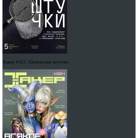
Хакер #325. Шпионские штучки