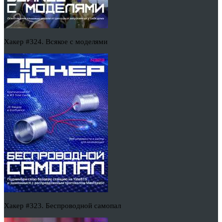
Хакер #324. Всякое с моделями
Хакер #323. Беспроводной самопал