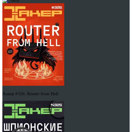
-50%
Хакер #326. Router from Hell