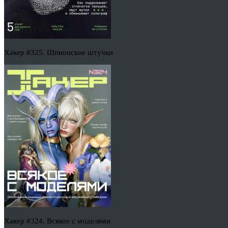
Хакер #325. Шпионские штучки
Хакер #324. Всякое с моделями