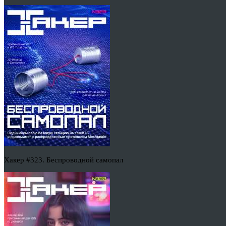
Хакер #323. Беспроводной самопал