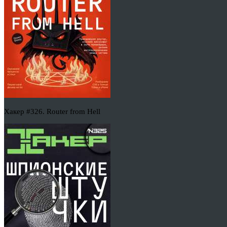
Хакер #326. Router from Hell