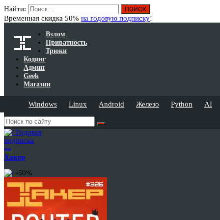
Найти:
Временная скидка 50%
на годовую подписку
!
Взлом
Приватность
Трюки
Кодинг
Админ
Geek
Магазин
Windows
Linux
Android
Железо
Python
AI
Годовая
подписка
на
Хакер
-50%