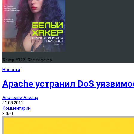
Хакер #322. Белый хакер
Новости
Apache устранил DoS уязвимо
Анатолий Ализар
31.08.2011
Комментарии
3,050