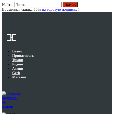
Найти:
Вход
Временная скидка 50%
на годовую подписку
!
Взлом
Приватность
Трюки
Кодинг
Админ
Geek
Магазин
Годовая
подписка
на
Хакер