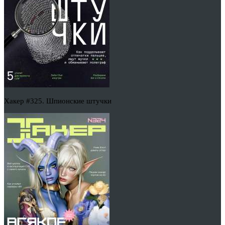
Хакер #325. Шпионские штучки