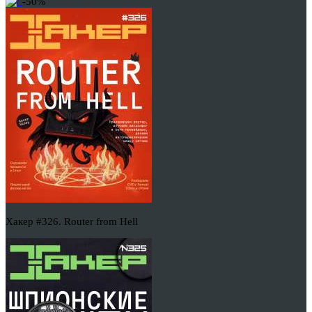
-50%
Хакер #326. Router from Hell