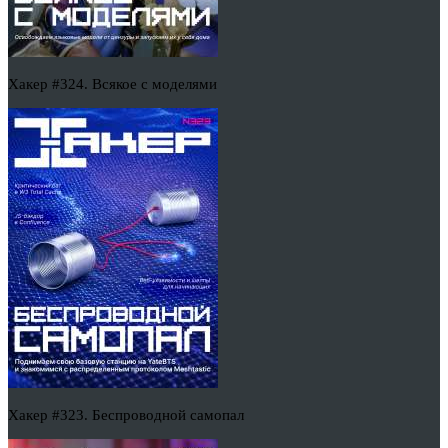
Хакер #324. Всякое с моделями
Хакер #323. Беспроводной самопал