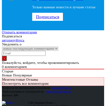
Только важные новости и лучшие статьи
Подписаться
Открыть комментарии
Подписаться
авторизуйтесь
Уведомить о
Пожалуйста, войдите, чтобы прокомментировать
0
комментариев
Старые
Новые
Популярные
Межтекстовые Отзывы
Посмотреть все комментарии
Вопросы по материалам и подписке:
support@glc.ru
Отдел рекламы и спецпроектов:
yakovleva.a@glc.ru
Контент
18+
Сайт защищен Qrator —