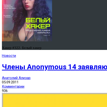
Хакер #322. Белый хакер
Новости
Члены Anonymous 14 заявляют
Анатолий Ализар
05.09.2011
Комментарии
936