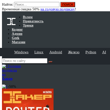
Найти:
Временная скидка 50%
на годовую подписку
!
Взлом
Приватность
Трюки
Кодинг
Админ
Geek
Магазин
Windows
Linux
Android
Железо
Python
AI
Годовая
подписка
на
Хакер
-50%