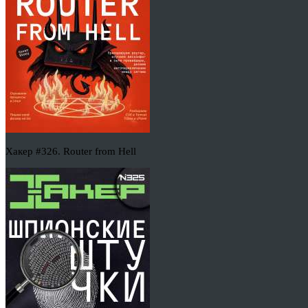
Хакер #326. Router from Hell