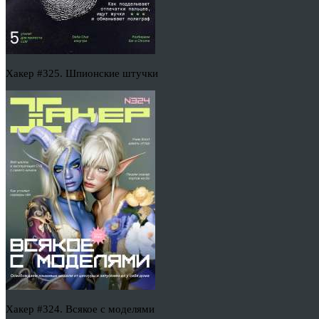
Хакер #325. Шпионские штучки
Хакер #324. Всякое с моделями