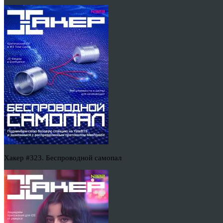
Хакер #323. Беспроводной самопал