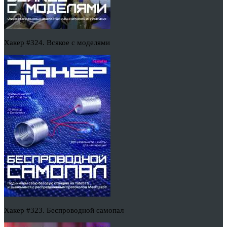
Хакер #324. Всякое с моделями
Хакер #323. Беспроводной самопал