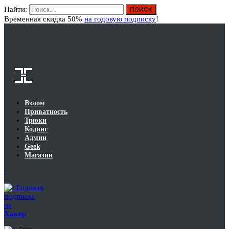
Найти:
Вход
Временная скидка 50%
на годовую подписку
!
Взлом
Приватность
Трюки
Кодинг
Админ
Geek
Магазин
Годовая
подписка
на
Хакер