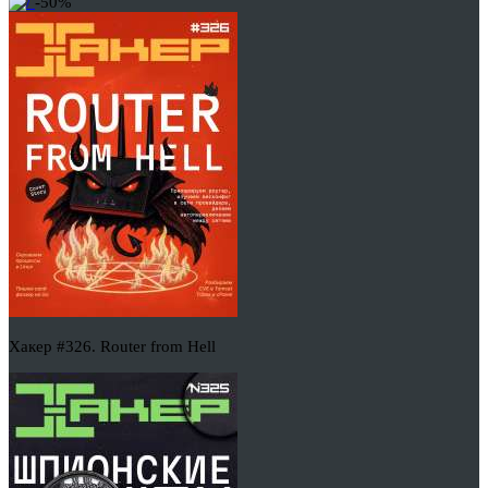
-50%
Хакер #326. Router from Hell