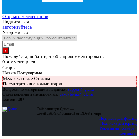
Открыть комментарии
Подписаться
авторизуйтесь
Уведомить о
Пожалуйста, войдите, чтобы прокомментировать
0
комментариев
Старые
Новые
Популярные
Межтекстовые Отзывы
Посмотреть все комментарии
Вопросы по материалам и подписке:
support@glc.ru
Отдел рекламы и спецпроектов:
yakovleva.a@glc.ru
Контент
18+
Сайт защищен Qrator —
самой забойной защитой от DDoS в мире
Подписка для физлиц
Подписка для юрлиц
Реклама на «Хакере»
Контакты