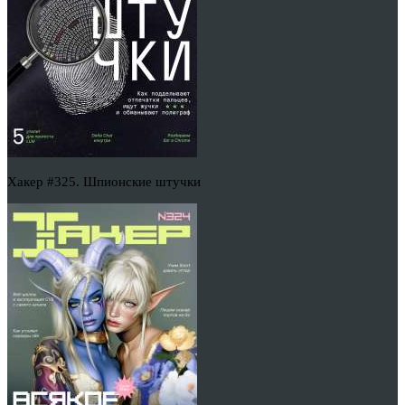
Хакер #325. Шпионские штучки