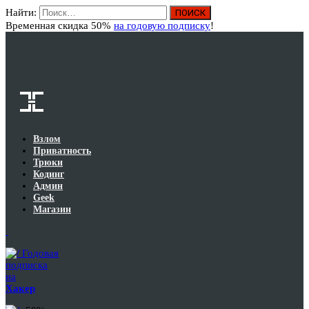
Найти:
Вход
Временная скидка 50%
на годовую подписку
!
Взлом
Приватность
Трюки
Кодинг
Админ
Geek
Магазин
Годовая
подписка
на
Хакер