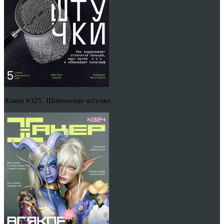
Хакер #325. Шпионские штучки