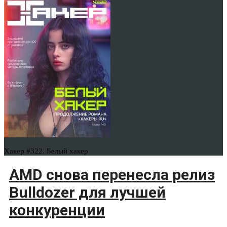
Хакер #322. Белый хакер
AMD снова перенесла релиз
Bulldozer для лучшей
конкуренции