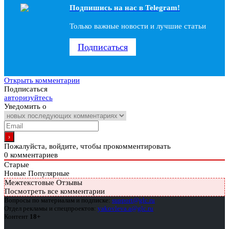
Подпишись на наc в Telegram!
Только важные новости и лучшие статьи
Подписаться
Открыть комментарии
Подписаться
авторизуйтесь
Уведомить о
Пожалуйста, войдите, чтобы прокомментировать
0
комментариев
Старые
Новые
Популярные
Межтекстовые Отзывы
Посмотреть все комментарии
Вопросы по материалам и подписке:
support@glc.ru
Отдел рекламы и спецпроектов:
yakovleva.a@glc.ru
Контент
18+