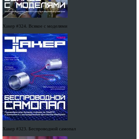
Хакер #324. Всякое с моделями
Хакер #323. Беспроводной самопал