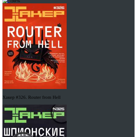
-50%
Хакер #326. Router from Hell