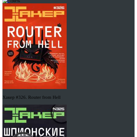
-50%
Хакер #326. Router from Hell