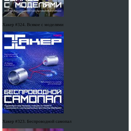
Хакер #324. Всякое с моделями
Хакер #323. Беспроводной самопал