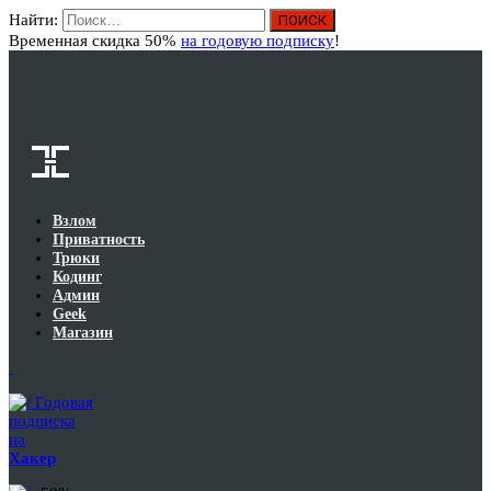
Найти:
Вход
Временная скидка 50%
на годовую подписку
!
Взлом
Приватность
Трюки
Кодинг
Админ
Geek
Магазин
Годовая
подписка
на
Хакер