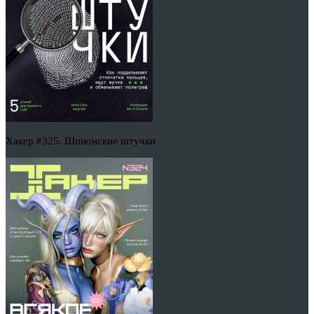
Хакер #325. Шпионские штучки