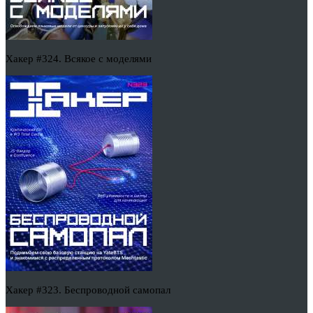
Хакер #324. Всякое с моделями
Хакер #323. Беспроводной самопал