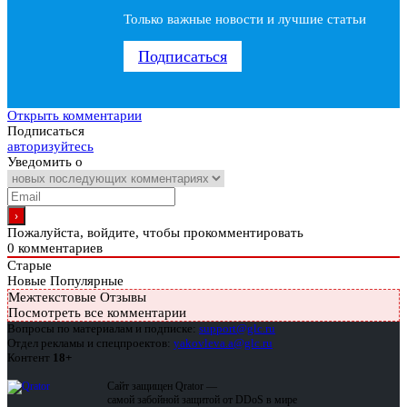
Только важные новости и лучшие статьи
Подписаться
Открыть комментарии
Подписаться
авторизуйтесь
Уведомить о
Пожалуйста, войдите, чтобы прокомментировать
0
комментариев
Старые
Новые
Популярные
Межтекстовые Отзывы
Посмотреть все комментарии
Вопросы по материалам и подписке:
support@glc.ru
Отдел рекламы и спецпроектов:
yakovleva.a@glc.ru
Контент
18+
Сайт защищен Qrator —
самой забойной защитой от DDoS в мире