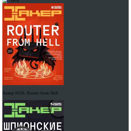
-50%
Хакер #326. Router from Hell