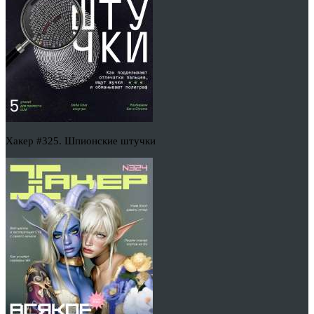
Хакер #325. Шпионские штучки