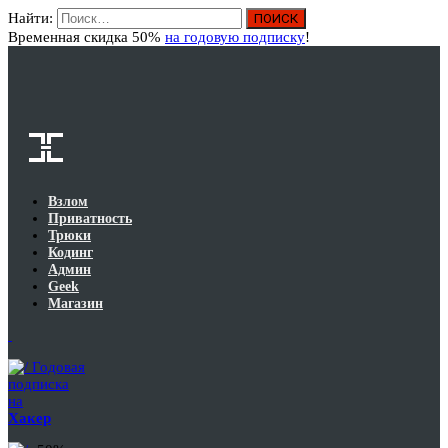
Найти:
Вход
Временная скидка 50%
на годовую подписку
!
Взлом
Приватность
Трюки
Кодинг
Админ
Geek
Магазин
Годовая
подписка
на
Хакер