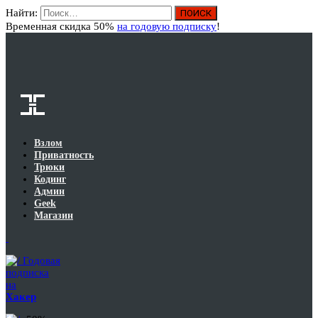
Найти:
Вход
Временная скидка 50%
на годовую подписку
!
Взлом
Приватность
Трюки
Кодинг
Админ
Geek
Магазин
Годовая
подписка
на
Хакер