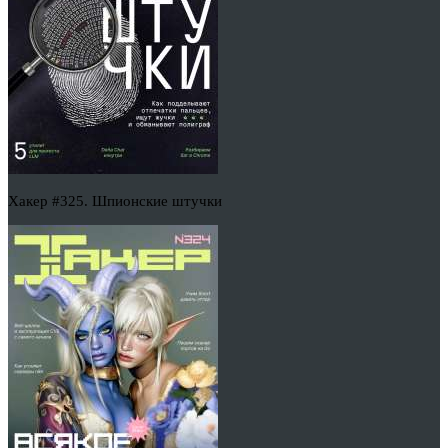
Хакер #325. Шпионские штучки