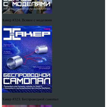
Хакер #324. Всякое с моделями
Хакер #323. Беспроводной самопал