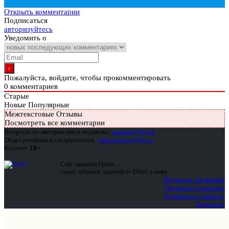
Открыть комментарии
Подписаться
авторизуйтесь
Уведомить о
Пожалуйста, войдите, чтобы прокомментировать
0
комментариев
Старые
Новые
Популярные
Межтекстовые Отзывы
Посмотреть все комментарии
Вопросы по материалам и подписке:
support@glc.ru
Отдел рекламы и спецпроектов:
yakovleva.a@glc.ru
Контент
18+
Сайт защищен Qrator —
самой забойной защитой от DDoS в мире
Подписка для физлиц
Подписка для юрлиц
Реклама на «Хакере»
Контакты