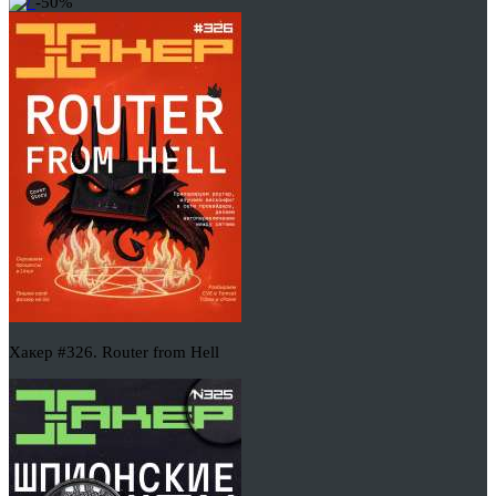
-50%
Хакер #326. Router from Hell