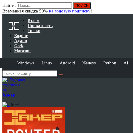
Найти:
Временная скидка 50%
на годовую подписку
!
Взлом
Приватность
Трюки
Кодинг
Админ
Geek
Магазин
Windows
Linux
Android
Железо
Python
AI
Годовая
подписка
на
Хакер
-50%