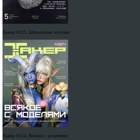
Хакер #325. Шпионские штучки
Хакер #324. Всякое с моделями