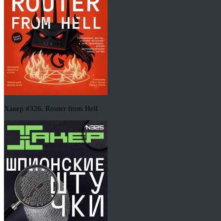
Хакер #326. Router from Hell