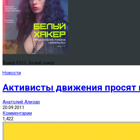
Хакер #322. Белый хакер
Новости
Активисты движения просят к
Анатолий Ализар
20.09.2011
Комментарии
1,422