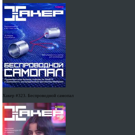
Хакер #323. Беспроводной самопал