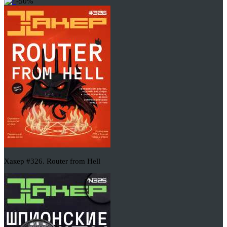
-50%
Хакер #326. Router from Hell