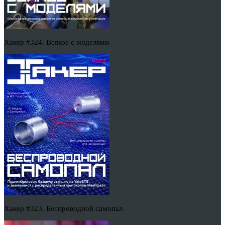
Хакер #324. Всякое с моделями
Хакер #323. Беспроводной самопал