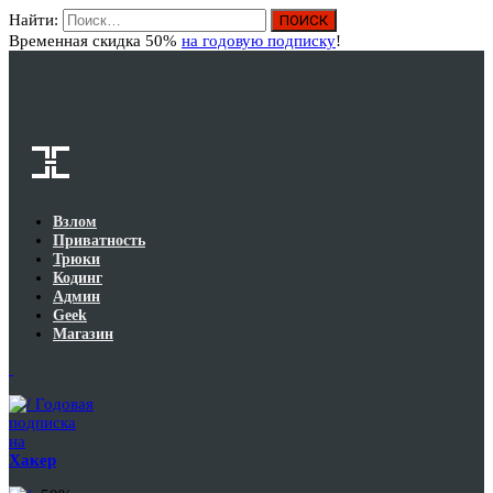
Найти:
Вход
Временная скидка 50%
на годовую подписку
!
Взлом
Приватность
Трюки
Кодинг
Админ
Geek
Магазин
Годовая
подписка
на
Хакер