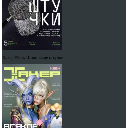
Хакер #325. Шпионские штучки