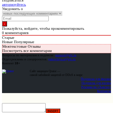
Подписаться
авторизуйтесь
Уведомить о
Пожалуйста, войдите, чтобы прокомментировать
0
комментариев
Старые
Новые
Популярные
Межтекстовые Отзывы
Посмотреть все комментарии
Вопросы по материалам и подписке:
support@glc.ru
Отдел рекламы и спецпроектов:
yakovleva.a@glc.ru
Контент
18+
Сайт защищен Qrator —
самой забойной защитой от DDoS в мире
Подписка для физлиц
Подписка для юрлиц
Реклама на «Хакере»
Контакты
INSERT