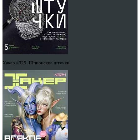
Хакер #325. Шпионские штучки