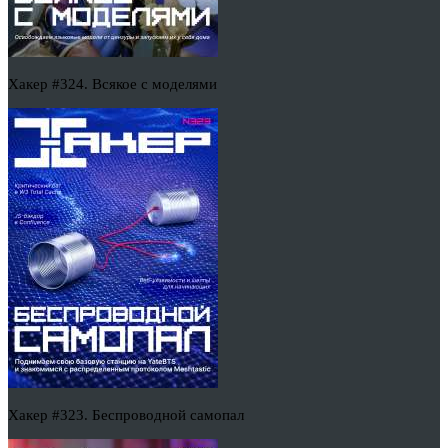
Хакер #324. Всякое с моделями
Хакер #323. Беспроводной самопал