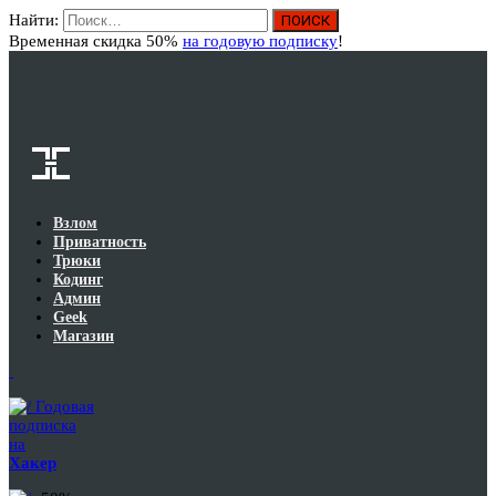
Найти:
Вход
Временная скидка 50%
на годовую подписку
!
Взлом
Приватность
Трюки
Кодинг
Админ
Geek
Магазин
Годовая
подписка
на
Хакер