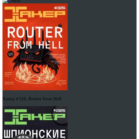
-50%
Хакер #326. Router from Hell