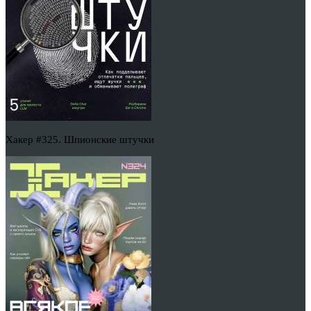
Хакер #325. Шпионские штучки