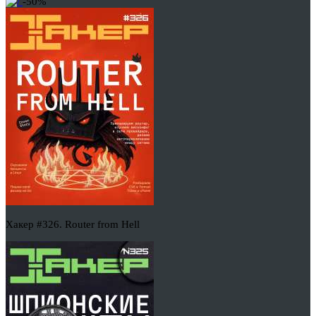
-50%
Хакер #326. Router from Hell