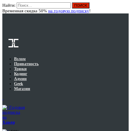
Найти:
Вход
Временная скидка 50%
на годовую подписку
!
Взлом
Приватность
Трюки
Кодинг
Админ
Geek
Магазин
Годовая
подписка
на
Хакер