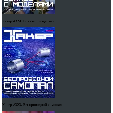
Хакер #324. Всякое с моделями
Хакер #323. Беспроводной самопал