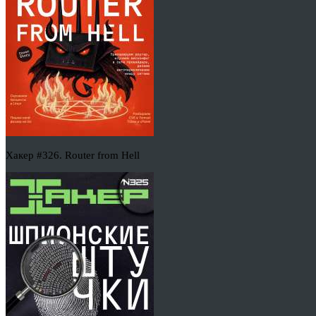
Хакер #326. Router from Hell