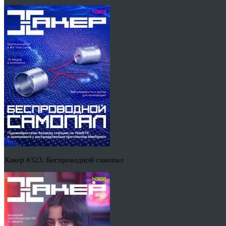
Хакер #323. Беспроводной самопал