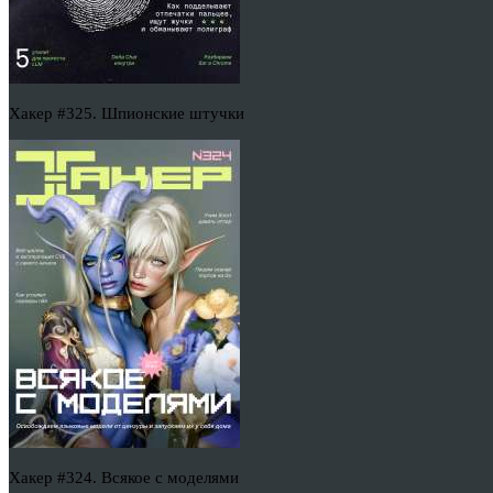
Хакер #325. Шпионские штучки
Хакер #324. Всякое с моделями