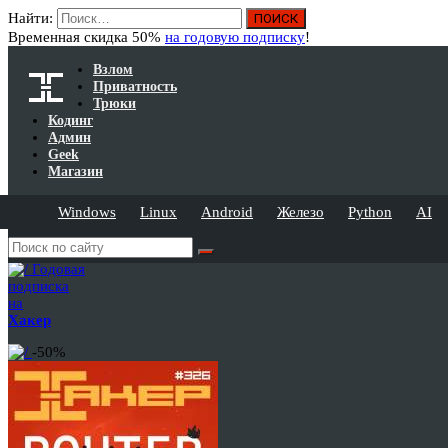
Найти:
Временная скидка 50%
на годовую подписку
!
Взлом
Приватность
Трюки
Кодинг
Админ
Geek
Магазин
Windows
Linux
Android
Железо
Python
AI
Годовая
подписка
на
Хакер
-50%