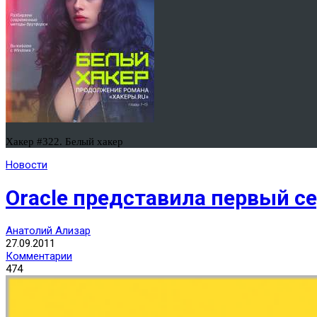
Хакер #322. Белый хакер
Новости
Oracle представила первый с
Анатолий Ализар
27.09.2011
Комментарии
474