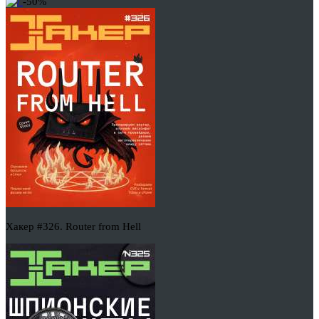
-50%
Хакер #326. Router from Hell