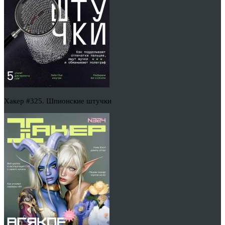
Хакер #325. Шпионские штучки