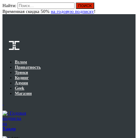
Найти:
Вход
Временная скидка 50%
на годовую подписку
!
Взлом
Приватность
Трюки
Кодинг
Админ
Geek
Магазин
Годовая
подписка
на
Хакер