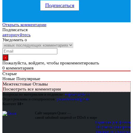
Подписаться
Открыть комментарии
Подписаться
авторизуйтесь
Уведомить о
Пожалуйста, войдите, чтобы прокомментировать
0
комментариев
Старые
Новые
Популярные
Межтекстовые Отзывы
Посмотреть все комментарии
Вопросы по материалам и подписке:
support@glc.ru
Отдел рекламы и спецпроектов:
yakovleva.a@glc.ru
Контент
18+
Сайт защищен Qrator —
самой забойной защитой от DDoS в мире
Подписка для физлиц
Подписка для юрлиц
Реклама на «Хакере»