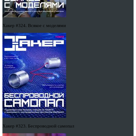
Хакер #324. Всякое с моделями
Хакер #323. Беспроводной самопал