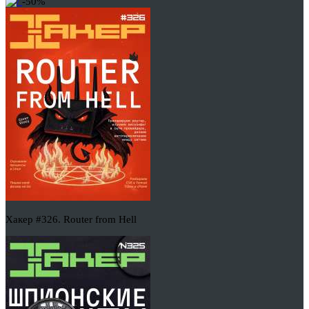
-50%
Хакер #326. Router from Hell