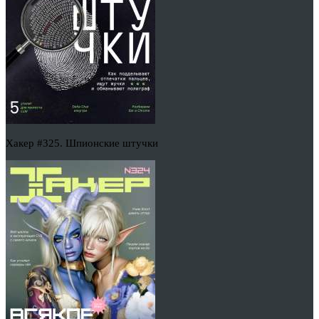
Хакер #325. Шпионские штучки