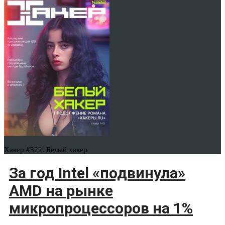
Хакер #322. Белый хакер
За год Intel «подвинула»
AMD на рынке
микропроцессоров на 1%