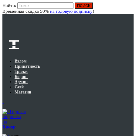
Найти:
Вход
Временная скидка 50%
на годовую подписку
!
Взлом
Приватность
Трюки
Кодинг
Админ
Geek
Магазин
Годовая
подписка
на
Хакер