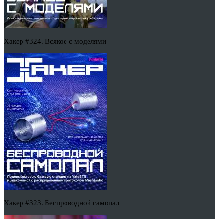
Хакер #324. Всякое с моделями
Хакер #323. Беспроводной самопал