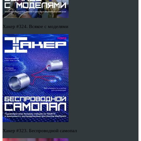
Хакер #324. Всякое с моделями
Хакер #323. Беспроводной самопал