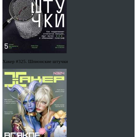
Хакер #325. Шпионские штучки