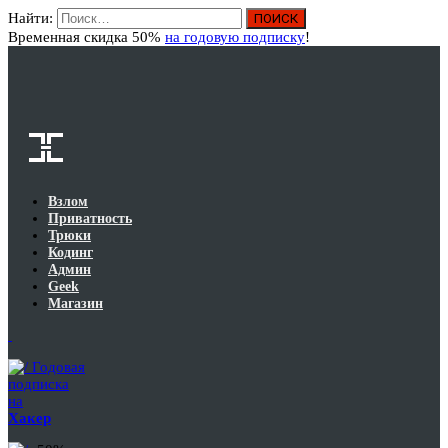
Найти:
Вход
Временная скидка 50%
на годовую подписку
!
Взлом
Приватность
Трюки
Кодинг
Админ
Geek
Магазин
Годовая
подписка
на
Хакер