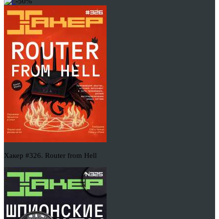
-50%
Хакер #326. Router from Hell