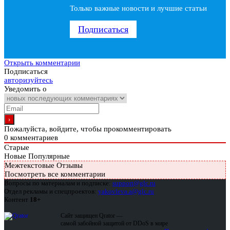
Только важные новости и лучшие статьи
Подписаться
Открыть комментарии
Подписаться
авторизуйтесь
Уведомить о
Пожалуйста, войдите, чтобы прокомментировать
0
комментариев
Старые
Новые
Популярные
Межтекстовые Отзывы
Посмотреть все комментарии
Вопросы по материалам и подписке:
support@glc.ru
Отдел рекламы и спецпроектов:
yakovleva.a@glc.ru
Контент
18+
Сайт защищен Qrator —
самой забойной защитой от DDoS в мире