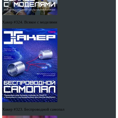
Хакер #324. Всякое с моделями
Хакер #323. Беспроводной самопал