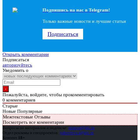
Подпишись на наc в Telegram!
Только важные новости и лучшие статьи
Подписаться
Открыть комментарии
Подписаться
авторизуйтесь
Уведомить о
Пожалуйста, войдите, чтобы прокомментировать
0
комментариев
Старые
Новые
Популярные
Межтекстовые Отзывы
Посмотреть все комментарии
Вопросы по материалам и подписке:
support@glc.ru
Отдел рекламы и спецпроектов:
yakovleva.a@glc.ru
Контент
18+