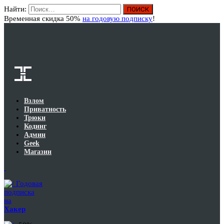
Найти:
Вход
Временная скидка 50%
на годовую подписку
!
Взлом
Приватность
Трюки
Кодинг
Админ
Geek
Магазин
Годовая
подписка
на
Хакер