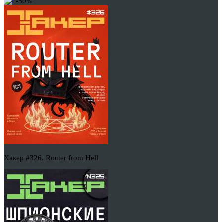
-50%
Хакер #326. Router from Hell