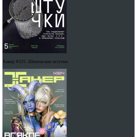
Хакер #325. Шпионские штучки