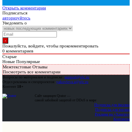
Открыть комментарии
Подписаться
авторизуйтесь
Уведомить о
Пожалуйста, войдите, чтобы прокомментировать
0
комментариев
Старые
Новые
Популярные
Межтекстовые Отзывы
Посмотреть все комментарии
Вопросы по материалам и подписке:
support@glc.ru
Отдел рекламы и спецпроектов:
yakovleva.a@glc.ru
Контент
18+
Сайт защищен Qrator —
самой забойной защитой от DDoS в мире
Подписка для физлиц
Подписка для юрлиц
Реклама на «Хакере»
Контакты