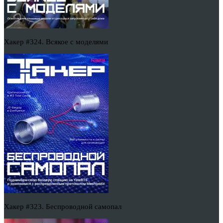
Хакер #324. Всякое с моделями
Хакер #323. Беспроводной самопал