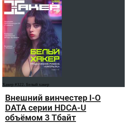
Хакер #322. Белый хакер
Внешний винчестер I-O
DATA серии HDCA-U
объёмом 3 Тбайт