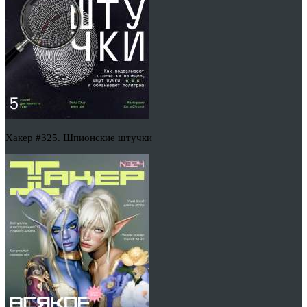
Хакер #325. Шпионские штучки