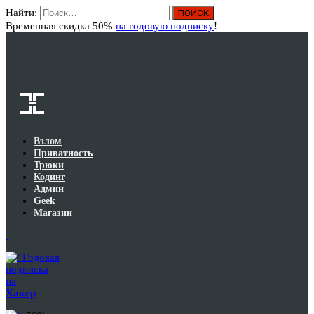
Найти:
Вход
Временная скидка 50%
на годовую подписку
!
Взлом
Приватность
Трюки
Кодинг
Админ
Geek
Магазин
Годовая
подписка
на
Хакер