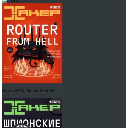
-50%
Хакер #326. Router from Hell