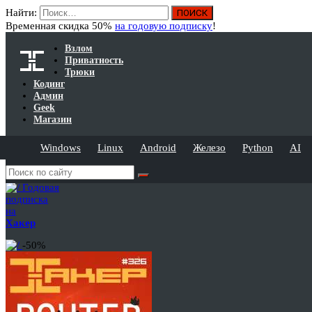
Найти:
Временная скидка 50%
на годовую подписку
!
Взлом
Приватность
Трюки
Кодинг
Админ
Geek
Магазин
Windows
Linux
Android
Железо
Python
AI
Годовая
подписка
на
Хакер
-50%