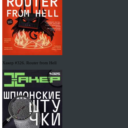
Хакер #326. Router from Hell