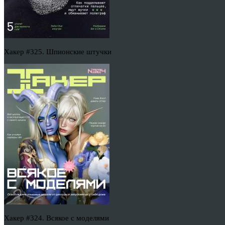
Хакер #325. Шпионские штучки
Хакер #324. Всякое с моделями