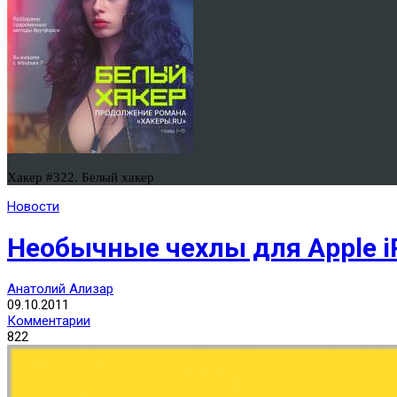
Хакер #322. Белый хакер
Новости
Необычные чехлы для Apple i
Анатолий Ализар
09.10.2011
Комментарии
822