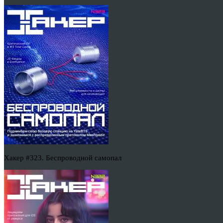
Хакер #323. Беспроводной самопал