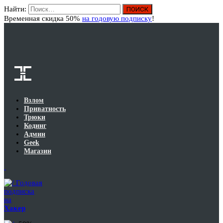
Найти:
Вход
Временная скидка 50%
на годовую подписку
!
Взлом
Приватность
Трюки
Кодинг
Админ
Geek
Магазин
Годовая
подписка
на
Хакер