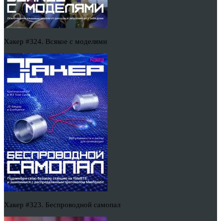
Хакер #324. Всякое с моделями
Хакер #323. Беспроводной самопал