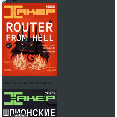
-50%
Хакер #326. Router from Hell