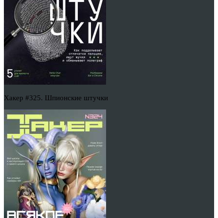
Хакер #325. Шпионские штучки