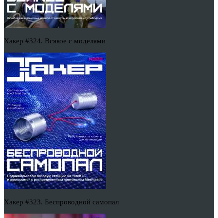
Хакер #324. Всякое с моделями
Хакер #323. Беспроводной самопал