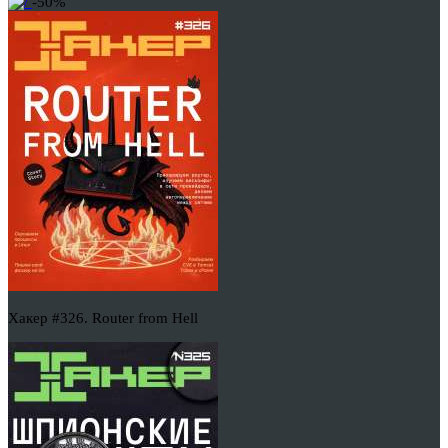
-50%
Хакер #326. Router from Hell