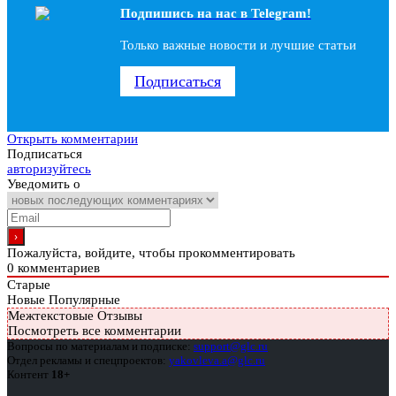
Подпишись на наc в Telegram!
Только важные новости и лучшие статьи
Подписаться
Открыть комментарии
Подписаться
авторизуйтесь
Уведомить о
Пожалуйста, войдите, чтобы прокомментировать
0
комментариев
Старые
Новые
Популярные
Межтекстовые Отзывы
Посмотреть все комментарии
Вопросы по материалам и подписке:
support@glc.ru
Отдел рекламы и спецпроектов:
yakovleva.a@glc.ru
Контент
18+