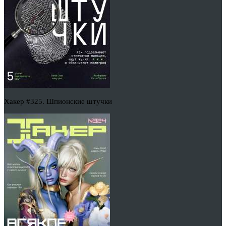
Хакер #325. Шпионские штучки