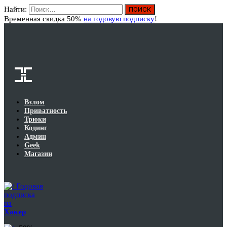
Найти:
Вход
Временная скидка 50%
на годовую подписку
!
Взлом
Приватность
Трюки
Кодинг
Админ
Geek
Магазин
Годовая
подписка
на
Хакер