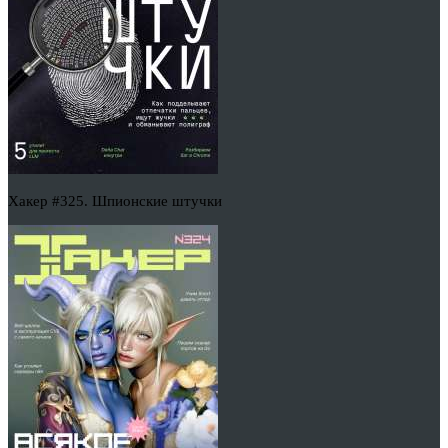
Хакер #325. Шпионские штучки