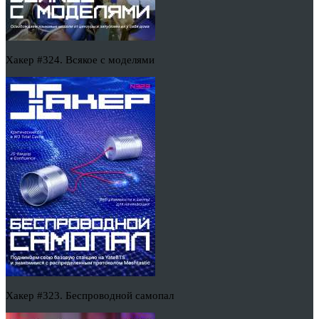
Хакер #324. Всякое с моделями
Хакер #323. Беспроводной самопал