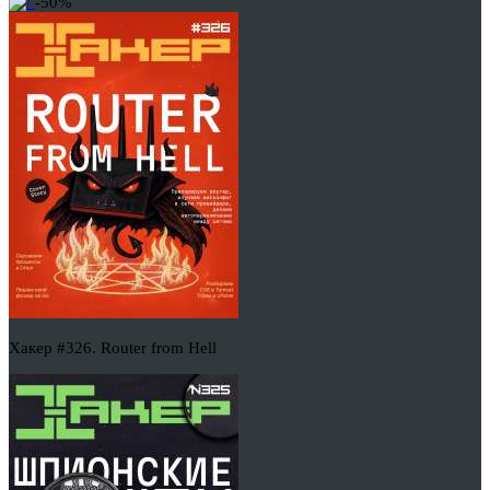
-50%
Хакер #326. Router from Hell