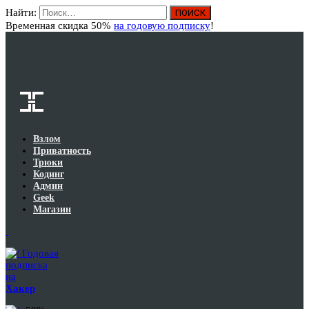
Найти:
Вход
Временная скидка 50%
на годовую подписку
!
Взлом
Приватность
Трюки
Кодинг
Админ
Geek
Магазин
Годовая
подписка
на
Хакер