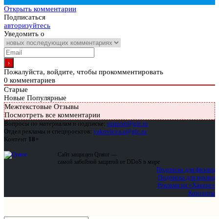
Открыть комментарии
Подписаться
авторизуйтесь
Уведомить о
Пожалуйста, войдите, чтобы прокомментировать
0
комментариев
Старые
Новые
Популярные
Межтекстовые Отзывы
Посмотреть все комментарии
Вопросы по материалам и подписке:
support@glc.ru
Отдел рекламы и спецпроектов:
yakovleva.a@glc.ru
Контент
18+
Сайт защищен Qrator —
самой забойной защитой от DDoS в мире
Подписка для физлиц
Подписка для юрлиц
Реклама на «Хакере»
Контакты