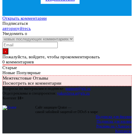
Открыть комментарии
Подписаться
авторизуйтесь
Уведомить о
Пожалуйста, войдите, чтобы прокомментировать
0
комментариев
Старые
Новые
Популярные
Межтекстовые Отзывы
Посмотреть все комментарии
Вопросы по материалам и подписке:
support@glc.ru
Отдел рекламы и спецпроектов:
yakovleva.a@glc.ru
Контент
18+
Сайт защищен Qrator —
самой забойной защитой от DDoS в мире
Подписка для физлиц
Подписка для юрлиц
Реклама на «Хакере»
Контакты