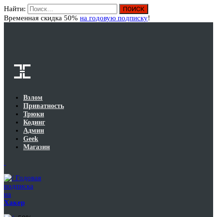
Найти:
Вход
Временная скидка 50%
на годовую подписку
!
Взлом
Приватность
Трюки
Кодинг
Админ
Geek
Магазин
Годовая
подписка
на
Хакер