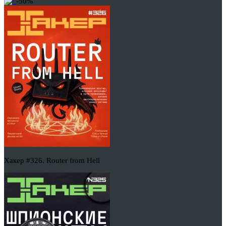
-50%
Хакер #326. Router from Hell