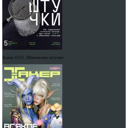
Хакер #325. Шпионские штучки