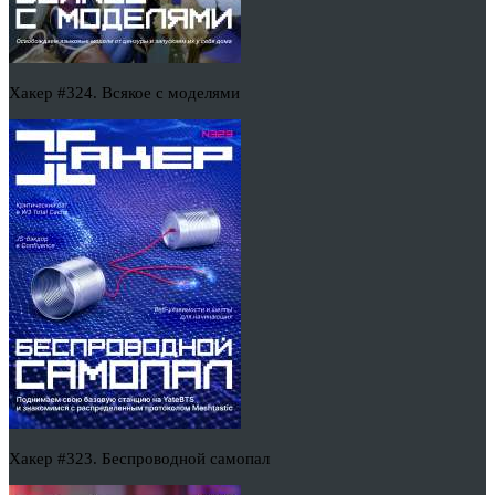
Хакер #324. Всякое с моделями
Хакер #323. Беспроводной самопал