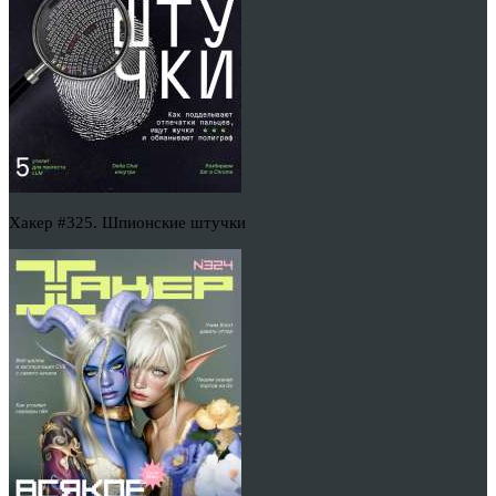
Хакер #325. Шпионские штучки