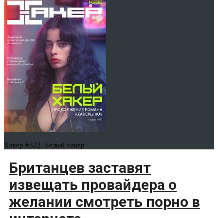
Хакер #322. Белый хакер
Британцев заставят
извещать провайдера о
желании смотреть порно в