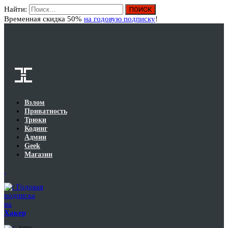
Найти:
Вход
Временная скидка 50%
на годовую подписку
!
Взлом
Приватность
Трюки
Кодинг
Админ
Geek
Магазин
Годовая
подписка
на
Хакер