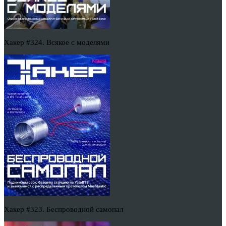
Хакер #324. Всякое с моделями
Хакер #323. Беспроводной самопал