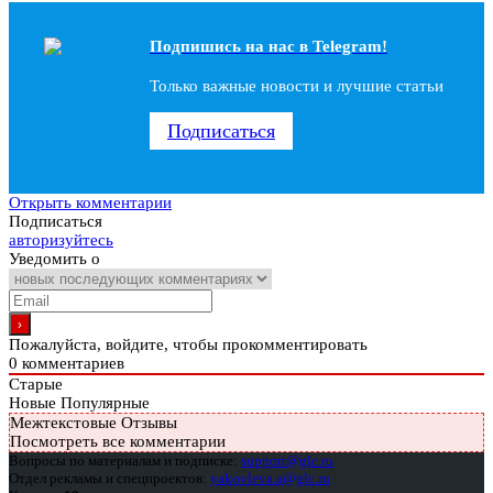
Подпишись на наc в Telegram!
Только важные новости и лучшие статьи
Подписаться
Открыть комментарии
Подписаться
авторизуйтесь
Уведомить о
Пожалуйста, войдите, чтобы прокомментировать
0
комментариев
Старые
Новые
Популярные
Межтекстовые Отзывы
Посмотреть все комментарии
Вопросы по материалам и подписке:
support@glc.ru
Отдел рекламы и спецпроектов:
yakovleva.a@glc.ru