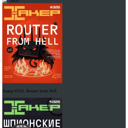
-50%
Хакер #326. Router from Hell