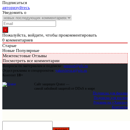
Подписаться
авторизуйтесь
Уведомить о
Пожалуйста, войдите, чтобы прокомментировать
0
комментариев
Старые
Новые
Популярные
Межтекстовые Отзывы
Посмотреть все комментарии
Вопросы по материалам и подписке:
support@glc.ru
Отдел рекламы и спецпроектов:
yakovleva.a@glc.ru
Контент
18+
Сайт защищен Qrator —
самой забойной защитой от DDoS в мире
Подписка для физлиц
Подписка для юрлиц
Реклама на «Хакере»
Контакты