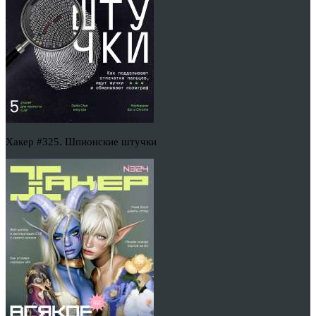
Хакер #325. Шпионские штучки