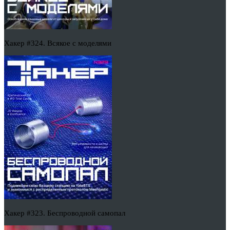
Хакер #324. Всякое с моделями
Хакер #323. Беспроводной самопал