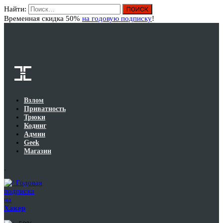
Найти:
Вход
Временная скидка 50%
на годовую подписку
!
Взлом
Приватность
Трюки
Кодинг
Админ
Geek
Магазин
Годовая
подписка
на
Хакер