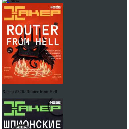
-50%
Хакер #326. Router from Hell