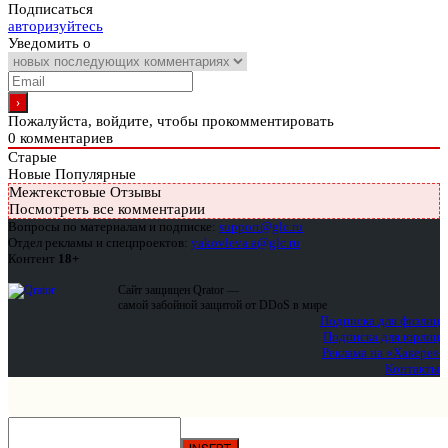
Подписаться
авторизуйтесь
Уведомить о
Пожалуйста, войдите, чтобы прокомментировать
0
комментариев
Старые
Новые
Популярные
Межтекстовые Отзывы
Посмотреть все комментарии
Вопросы по материалам и подписке:
support@glc.ru
Отдел рекламы и спецпроектов:
yakovleva.a@glc.ru
Контент
18+
Сайт защищен Qrator —
самой забойной защитой от DDoS в мире
Подписка для физлиц
Подписка для юрлиц
Реклама на «Хакере»
Контакты