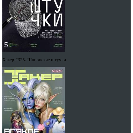
Хакер #325. Шпионские штучки