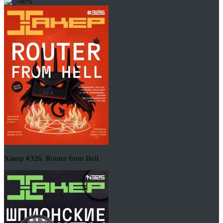
-50%
Хакер #326. Router from Hell