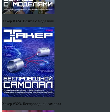
Хакер #324. Всякое с моделями
Хакер #323. Беспроводной самопал