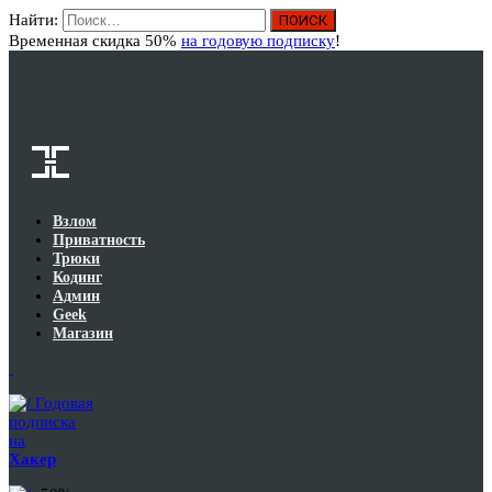
Найти:
Вход
Временная скидка 50%
на годовую подписку
!
Взлом
Приватность
Трюки
Кодинг
Админ
Geek
Магазин
Годовая
подписка
на
Хакер