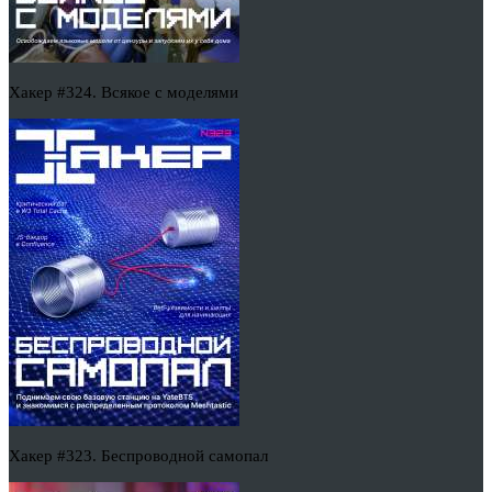
Хакер #324. Всякое с моделями
Хакер #323. Беспроводной самопал