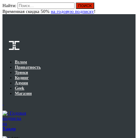
Найти:
Вход
Временная скидка 50%
на годовую подписку
!
Взлом
Приватность
Трюки
Кодинг
Админ
Geek
Магазин
Годовая
подписка
на
Хакер