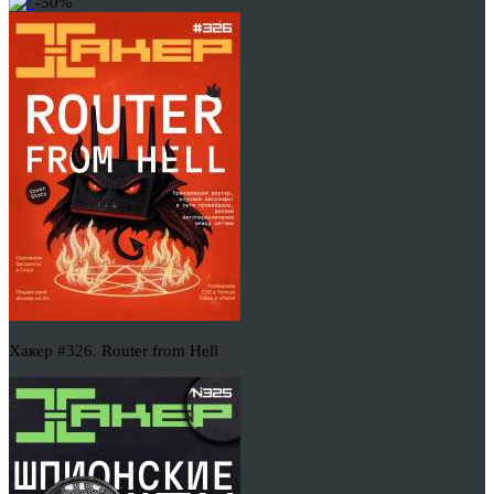
-50%
Хакер #326. Router from Hell