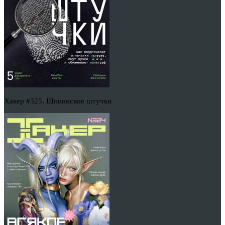
Хакер #325. Шпионские штучки