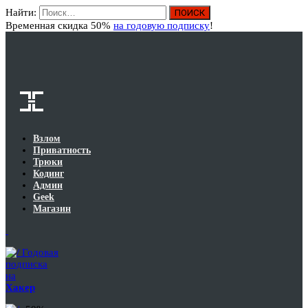
Найти:
Вход
Временная скидка 50%
на годовую подписку
!
Взлом
Приватность
Трюки
Кодинг
Админ
Geek
Магазин
Годовая
подписка
на
Хакер