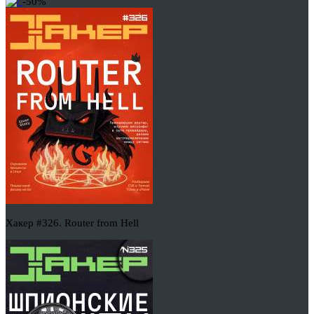
-50%
Хакер #326. Router from Hell