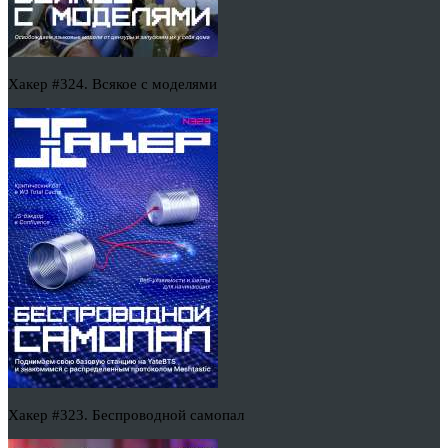
Хакер #324. Всякое с моделями
Хакер #323. Беспроводной самопал