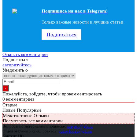
Подпишись на наc в Telegram!
Только важные новости и лучшие статьи
Подписаться
Открыть комментарии
Подписаться
авторизуйтесь
Уведомить о
Пожалуйста, войдите, чтобы прокомментировать
0
комментариев
Старые
Новые
Популярные
Межтекстовые Отзывы
Посмотреть все комментарии
Вопросы по материалам и подписке:
support@glc.ru
Отдел рекламы и спецпроектов:
yakovleva.a@glc.ru
Контент
18+