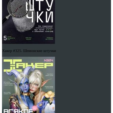
Хакер #325. Шпионские штучки