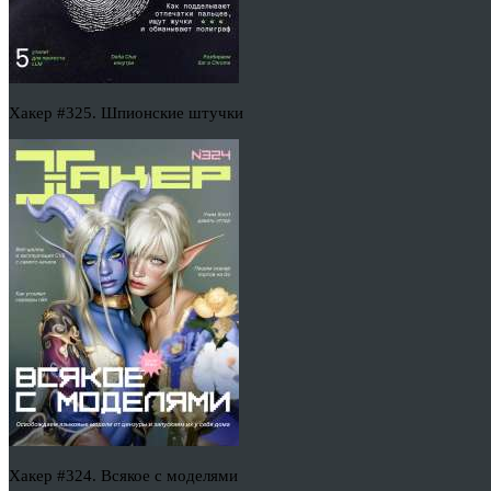
Хакер #325. Шпионские штучки
Хакер #324. Всякое с моделями