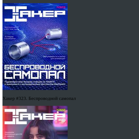
Хакер #323. Беспроводной самопал