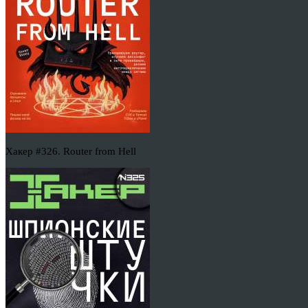
Хакер #326. Router from Hell