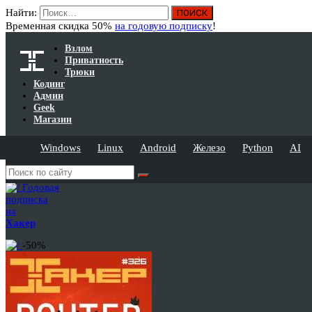
Найти:
Временная скидка 50%
на годовую подписку
!
Взлом
Приватность
Трюки
Кодинг
Админ
Geek
Магазин
Windows
Linux
Android
Железо
Python
AI
Годовая
подписка
на
Хакер
-50%