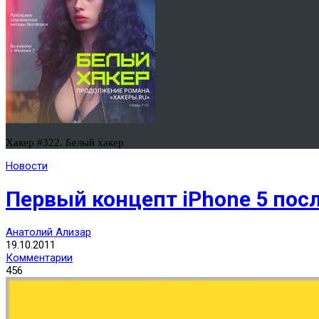
Хакер #322. Белый хакер
Новости
Первый концепт iPhone 5 посл
Анатолий Ализар
19.10.2011
Комментарии
456