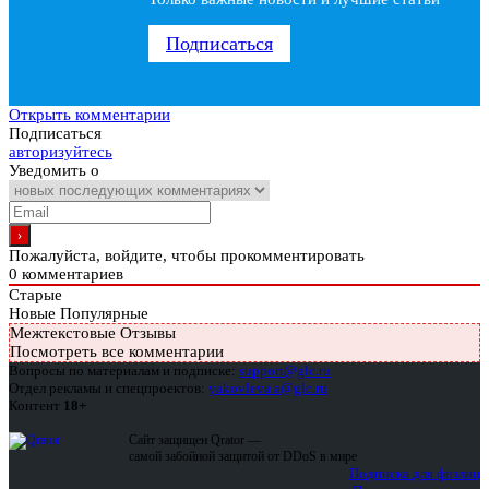
Подписаться
Открыть комментарии
Подписаться
авторизуйтесь
Уведомить о
Пожалуйста, войдите, чтобы прокомментировать
0
комментариев
Старые
Новые
Популярные
Межтекстовые Отзывы
Посмотреть все комментарии
Вопросы по материалам и подписке:
support@glc.ru
Отдел рекламы и спецпроектов:
yakovleva.a@glc.ru
Контент
18+
Сайт защищен Qrator —
самой забойной защитой от DDoS в мире
Подписка для физлиц