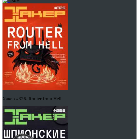
-50%
Хакер #326. Router from Hell