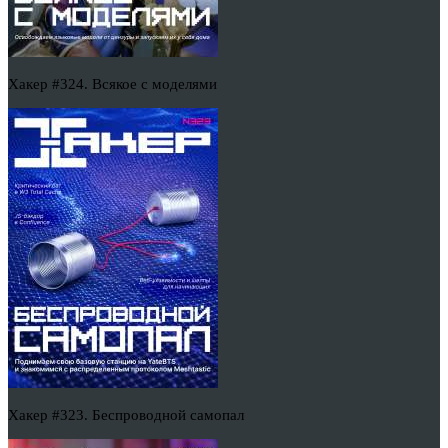
Хакер #324. Всякое с моделями
Хакер #323. Беспроводной самопал