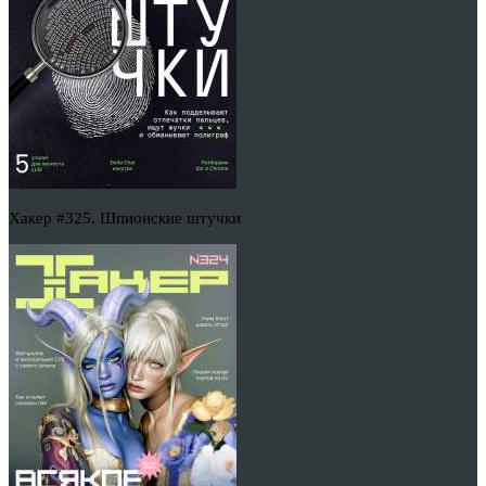
Хакер #325. Шпионские штучки