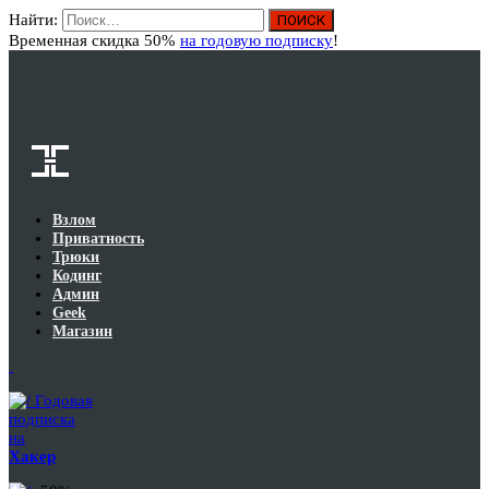
Найти:
Вход
Временная скидка 50%
на годовую подписку
!
Взлом
Приватность
Трюки
Кодинг
Админ
Geek
Магазин
Годовая
подписка
на
Хакер