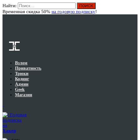
Найти:
Вход
Временная скидка 50%
на годовую подписку
!
Взлом
Приватность
Трюки
Кодинг
Админ
Geek
Магазин
Годовая
подписка
на
Хакер