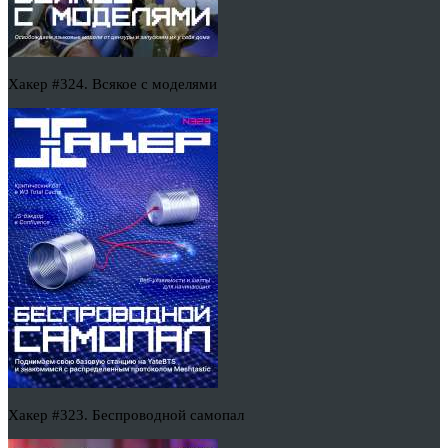
Хакер #324. Всякое с моделями
Хакер #323. Беспроводной самопал