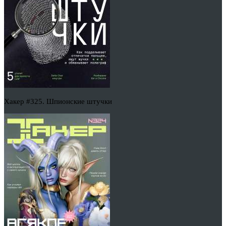
Хакер #325. Шпионские штучки