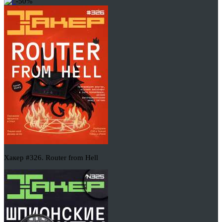
-50%
Хакер #326. Router from Hell