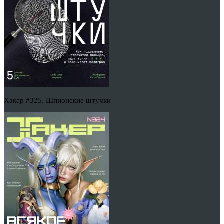
Хакер #325. Шпионские штучки