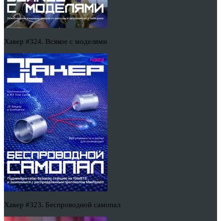
Хакер #324. Всякое с моделями
Хакер #323. Беспроводной самопал