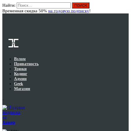
Найти:
Вход
Временная скидка 50%
на годовую подписку
!
Взлом
Приватность
Трюки
Кодинг
Админ
Geek
Магазин
Годовая
подписка
на
Хакер