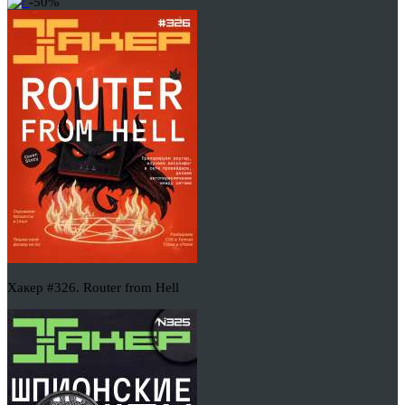
-50%
Хакер #326. Router from Hell