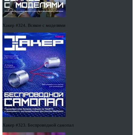
Хакер #324. Всякое с моделями
Хакер #323. Беспроводной самопал