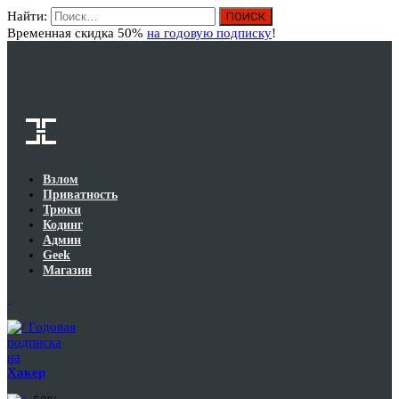
Найти:
Вход
Временная скидка 50%
на годовую подписку
!
Взлом
Приватность
Трюки
Кодинг
Админ
Geek
Магазин
Годовая
подписка
на
Хакер