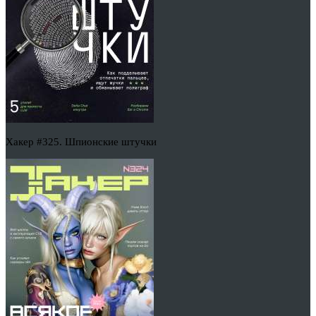
Хакер #325. Шпионские штучки