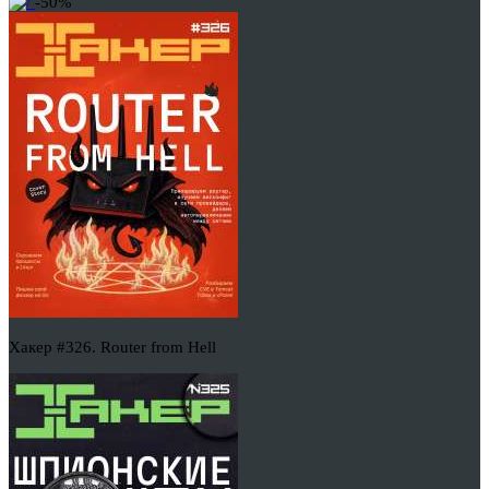
-50%
Хакер #326. Router from Hell