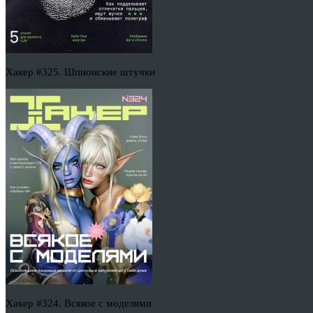
Хакер #325. Шпионские штучки
Хакер #324. Всякое с моделями