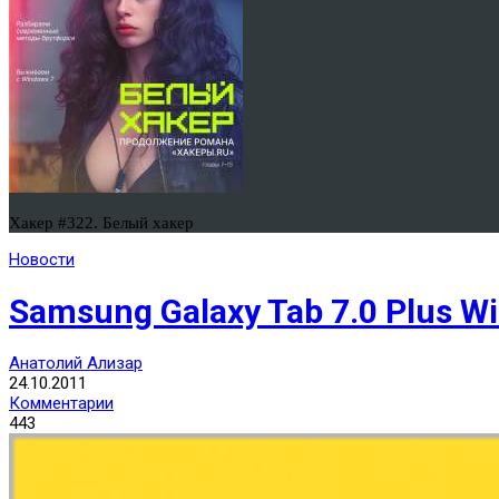
Хакер #322. Белый хакер
Новости
Samsung Galaxy Tab 7.0 Plus W
Анатолий Ализар
24.10.2011
Комментарии
443