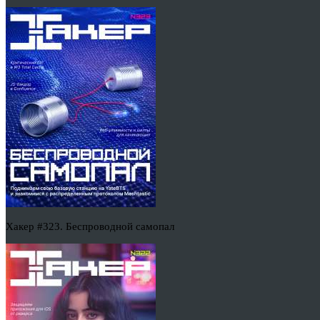
Хакер #323. Беспроводной самопал