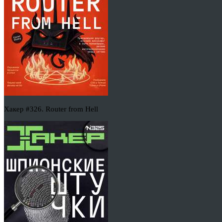
Хакер #326. Router from Hell