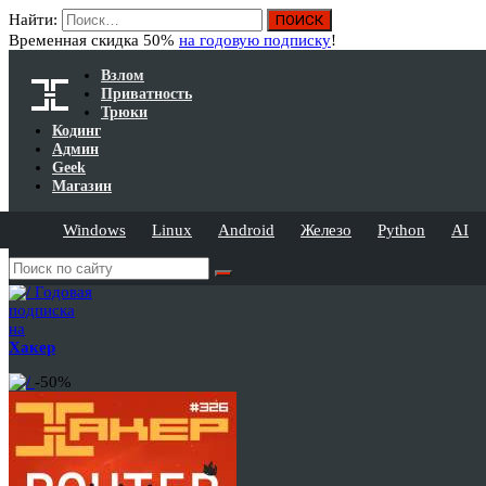
Найти:
Временная скидка 50%
на годовую подписку
!
Взлом
Приватность
Трюки
Кодинг
Админ
Geek
Магазин
Windows
Linux
Android
Железо
Python
AI
Годовая
подписка
на
Хакер
-50%