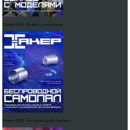
Хакер #324. Всякое с моделями
Хакер #323. Беспроводной самопал