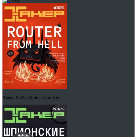
-50%
Хакер #326. Router from Hell