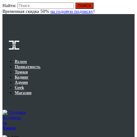
Найти:
Вход
Временная скидка 50%
на годовую подписку
!
Взлом
Приватность
Трюки
Кодинг
Админ
Geek
Магазин
Годовая
подписка
на
Хакер