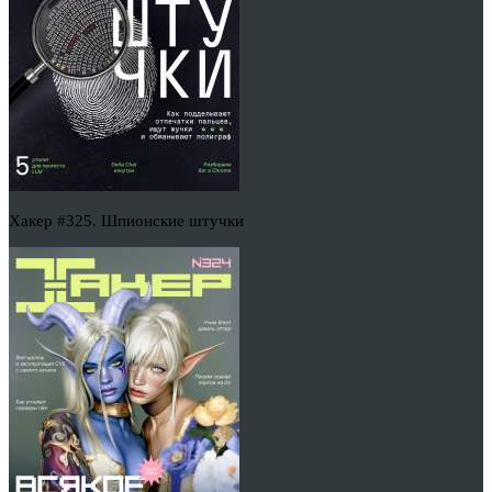
Хакер #325. Шпионские штучки