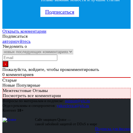
Подписаться
Открыть комментарии
Подписаться
авторизуйтесь
Уведомить о
Пожалуйста, войдите, чтобы прокомментировать
0
комментариев
Старые
Новые
Популярные
Межтекстовые Отзывы
Посмотреть все комментарии
Вопросы по материалам и подписке:
support@glc.ru
Отдел рекламы и спецпроектов:
yakovleva.a@glc.ru
Контент
18+
Сайт защищен Qrator —
самой забойной защитой от DDoS в мире
Подписка для физлиц