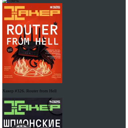
-50%
Хакер #326. Router from Hell