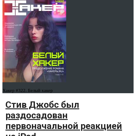
Хакер #322. Белый хакер
Стив Джобс был
раздосадован
первоначальной реакцией