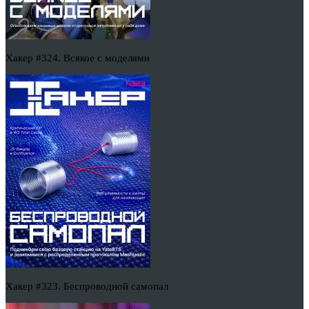
Хакер #324. Всякое с моделями
Хакер #323. Беспроводной самопал