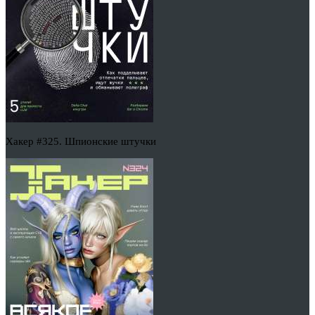
Хакер #325. Шпионские штучки