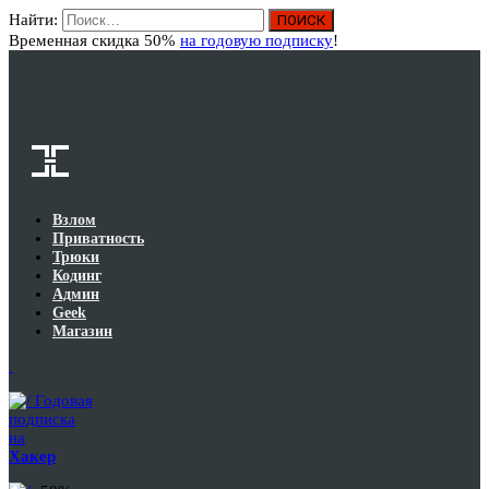
Найти:
Вход
Временная скидка 50%
на годовую подписку
!
Взлом
Приватность
Трюки
Кодинг
Админ
Geek
Магазин
Годовая
подписка
на
Хакер