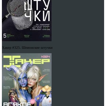
Хакер #325. Шпионские штучки