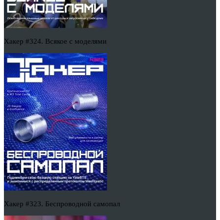
Хакер #324. Всякое с моделями
Хакер #323. Беспроводной самопал