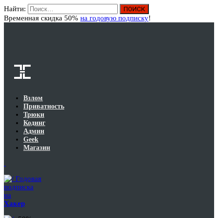
Найти:
Вход
Временная скидка 50%
на годовую подписку
!
Взлом
Приватность
Трюки
Кодинг
Админ
Geek
Магазин
Годовая
подписка
на
Хакер