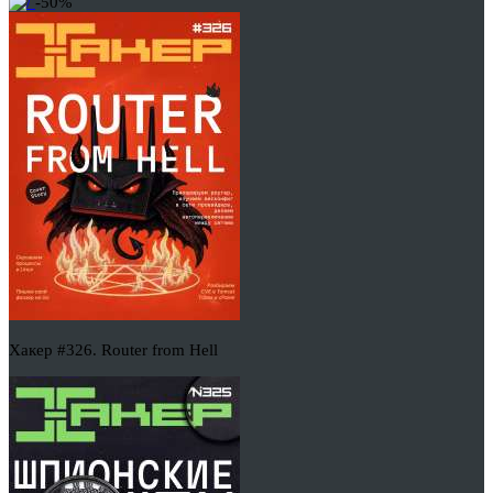
-50%
Хакер #326. Router from Hell