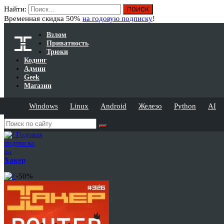
Найти:
Временная скидка 50%
на годовую подписку
!
Взлом
Приватность
Трюки
Кодинг
Админ
Geek
Магазин
Windows
Linux
Android
Железо
Python
AI
Годовая
подписка
на
Хакер
-50%