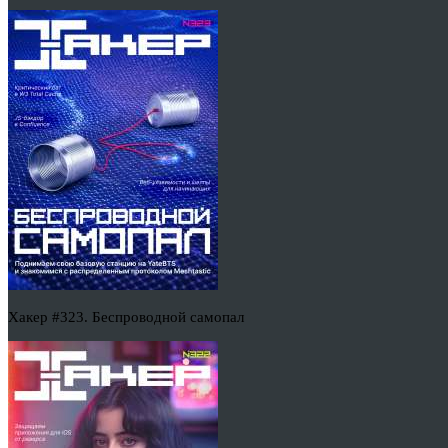
Хакер #323. Беспроводной самопал