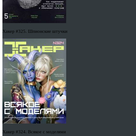
Хакер #325. Шпионские штучки
Хакер #324. Всякое с моделями