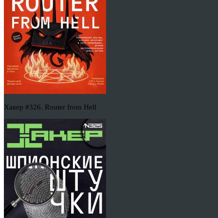
Хакер #326. Router from Hell