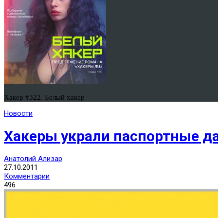
Хакер #322. Белый хакер
Новости
Хакеры украли паспортные д
Анатолий Ализар
27.10.2011
Комментарии
496