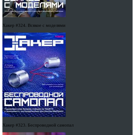
Хакер #324. Всякое с моделями
Хакер #323. Беспроводной самопал