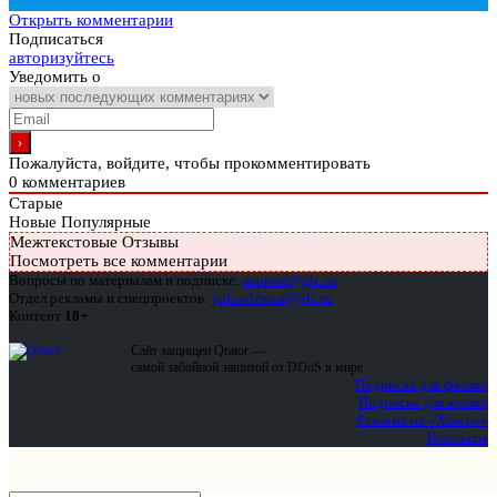
Открыть комментарии
Подписаться
авторизуйтесь
Уведомить о
Пожалуйста, войдите, чтобы прокомментировать
0
комментариев
Старые
Новые
Популярные
Межтекстовые Отзывы
Посмотреть все комментарии
Вопросы по материалам и подписке:
support@glc.ru
Отдел рекламы и спецпроектов:
yakovleva.a@glc.ru
Контент
18+
Сайт защищен Qrator —
самой забойной защитой от DDoS в мире
Подписка для физлиц
Подписка для юрлиц
Реклама на «Хакере»
Контакты