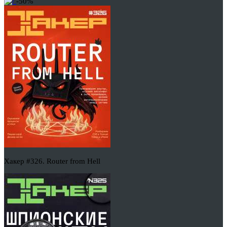
-50%
Хакер #326. Router from Hell