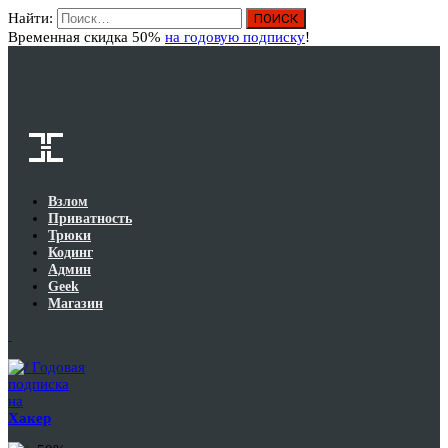
Найти:
Вход
Временная скидка 50%
на годовую подписку
!
Взлом
Приватность
Трюки
Кодинг
Админ
Geek
Магазин
Годовая
подписка
на
Хакер