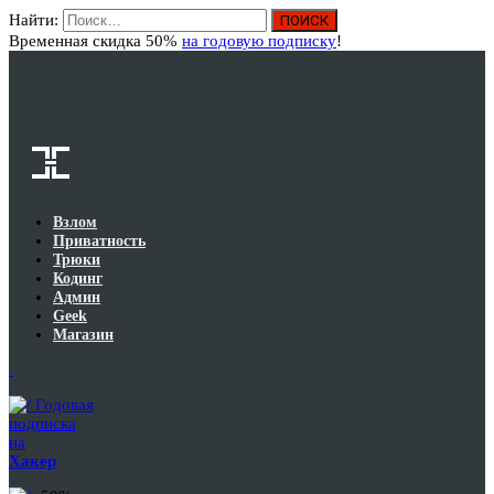
Найти:
Вход
Временная скидка 50%
на годовую подписку
!
Взлом
Приватность
Трюки
Кодинг
Админ
Geek
Магазин
Годовая
подписка
на
Хакер