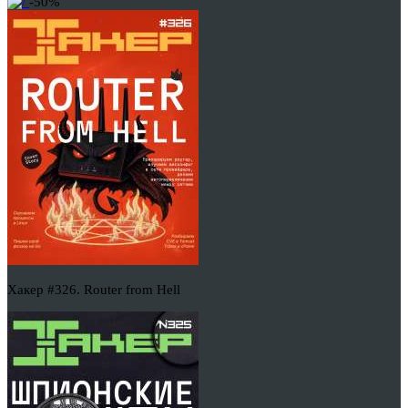
-50%
Хакер #326. Router from Hell