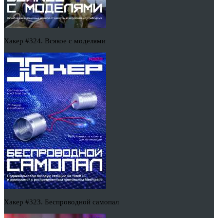
Хакер #324. Всякое с моделями
Хакер #323. Беспроводной самопал