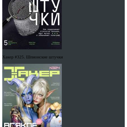
Хакер #325. Шпионские штучки