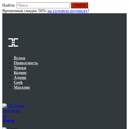
Найти:
Вход
Временная скидка 50%
на годовую подписку
!
Взлом
Приватность
Трюки
Кодинг
Админ
Geek
Магазин
Годовая
подписка
на
Хакер