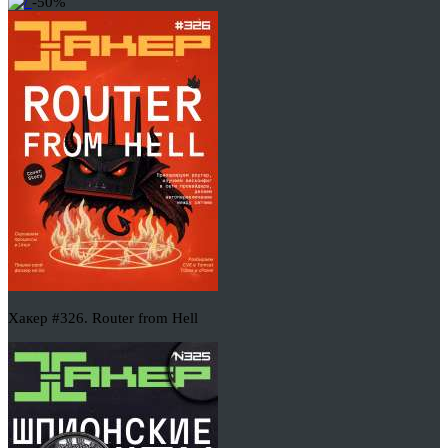
-50%
Хакер #326. Router from Hell