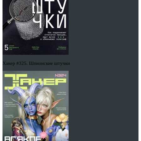
Хакер #325. Шпионские штучки