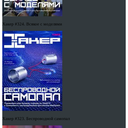
Хакер #324. Всякое с моделями
Хакер #323. Беспроводной самопал