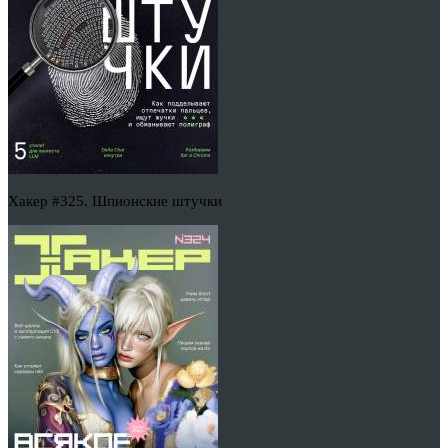
Хакер #325. Шпионские штучки