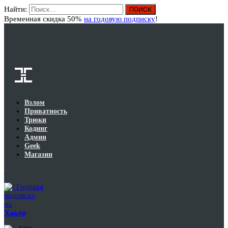
Найти:
Вход
Временная скидка 50%
на годовую подписку
!
Взлом
Приватность
Трюки
Кодинг
Админ
Geek
Магазин
Годовая
подписка
на
Хакер