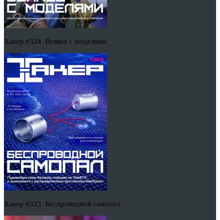
Хакер #324. Всякое с моделями
Хакер #323. Беспроводной самопал