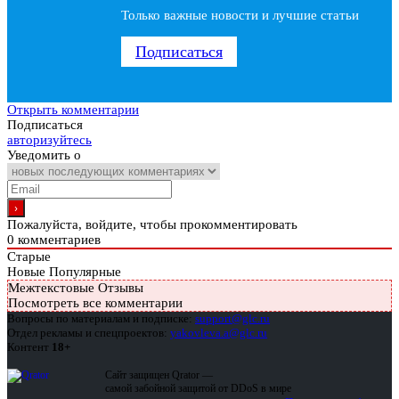
Только важные новости и лучшие статьи
Подписаться
Открыть комментарии
Подписаться
авторизуйтесь
Уведомить о
Пожалуйста, войдите, чтобы прокомментировать
0
комментариев
Старые
Новые
Популярные
Межтекстовые Отзывы
Посмотреть все комментарии
Вопросы по материалам и подписке:
support@glc.ru
Отдел рекламы и спецпроектов:
yakovleva.a@glc.ru
Контент
18+
Сайт защищен Qrator —
самой забойной защитой от DDoS в мире