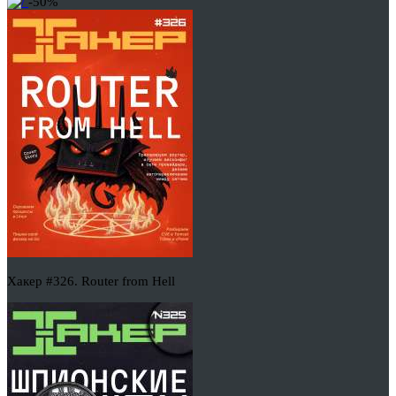
-50%
Хакер #326. Router from Hell