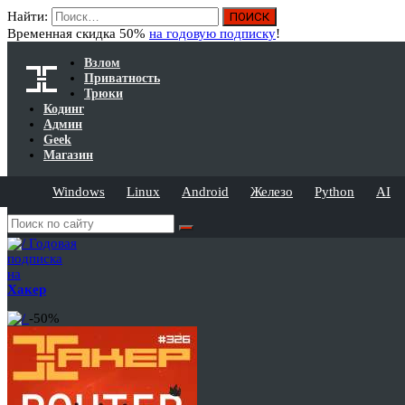
Найти:
Временная скидка 50%
на годовую подписку
!
Взлом
Приватность
Трюки
Кодинг
Админ
Geek
Магазин
Windows
Linux
Android
Железо
Python
AI
Годовая
подписка
на
Хакер
-50%