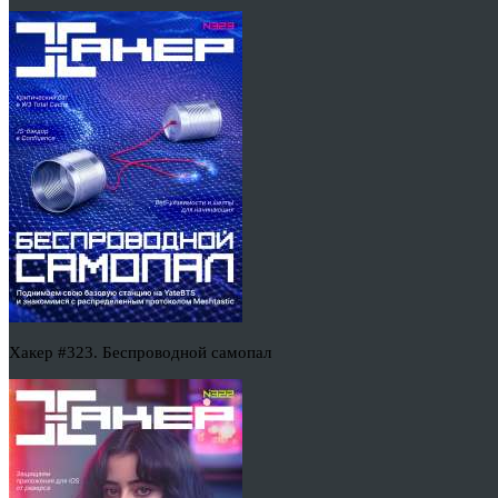
Хакер #323. Беспроводной самопал