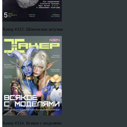
Хакер #325. Шпионские штучки
Хакер #324. Всякое с моделями