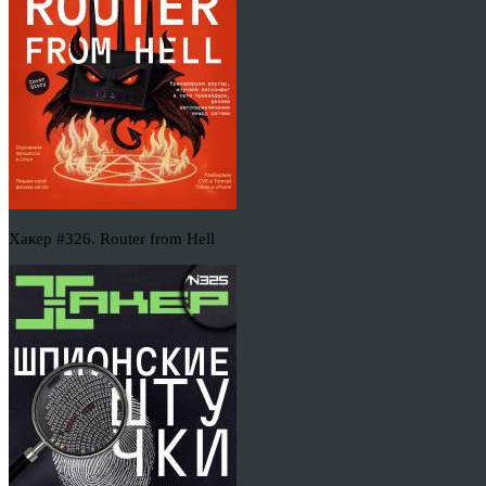
Хакер #326. Router from Hell