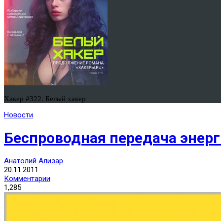
Хакер #322. Белый хакер
Новости
Беспроводная передача энер
Анатолий Ализар
20.11.2011
Комментарии
1,285